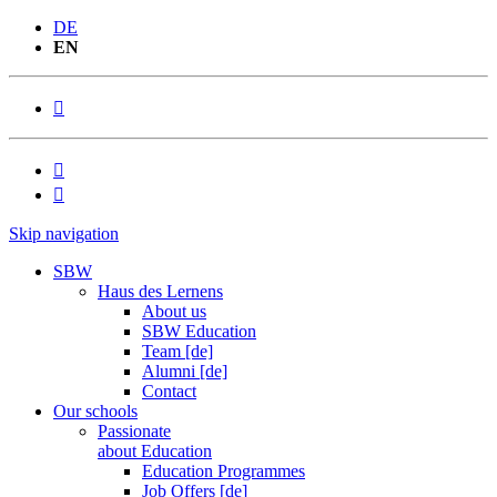
DE
EN



Skip navigation
SBW
Haus des Lernens
About us
SBW Education
Team [de]
Alumni [de]
Contact
Our schools
Passionate
about Education
Education Programmes
Job Offers [de]