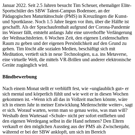
Januar 2022. Seit 2.5 Jahren besucht Tim Scheuer, ehemaliger Elite-
Sportschüler des SBW Talent-Campus Bodensee, an der
Pädagogischen Maturitäts­schule (PMS) in Kreuzlingen die Kunst-
und Sportklasse. Noch 1.5 Jahre liegen vor ihm, über die Hälfte ist
geschafft. Als der Sprachaufenthalt aufgrund der Corona-Pandemie
ins Wasser fällt, entsteht anfangs Jahr eine unverhoffte Verlängerung
der Weihnachtsferien. 6 Wochen Zeit, den eigenen Leidenschaften
Raum zu geben und der eigenen Persönlichkeit auf den Grund zu
gehen. Tim löscht alle sozialen Medien, beschäftigt sich mit
Meditation, vertieft sich in neue Technologien, u.a. ins Metaverse,
eine virtuelle Welt, die mittels VR-Brillen und anderer elektronische
Geräte zugänglich wird.
Blindbewerbung
Nach einem Monat stellt er verblüfft fest, wie «unglaublich gut» er
sich mental und körperlich fühlt und wie weit er in diesen Wochen
gekommen ist. «Wenn ich all das in Vollzeit machen könnte, wäre
ich in einem Jahr in meiner Entwicklung Meilenschritte weiter», sagt
er sich. Worauf warten, wenn man so genau weiss, was man will?
Weshalb dem Wartesaal «Schule» nicht per sofort entfliehen und
den eigenen Werdegang selbst in die Hand nehmen? Den Eltern
verkauft er den möglichen Ausstieg aus der PMS als Zwischenjahr,
während er bei der SBW anklopft, um sich im Bereich