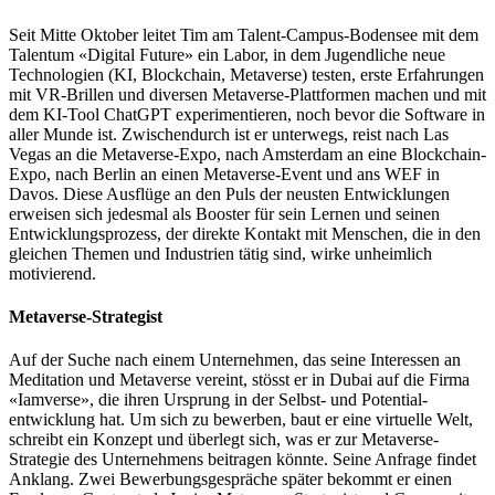
Seit Mitte Oktober leitet Tim am Talent-Campus-Bodensee mit dem
Talentum «Digital Future» ein Labor, in dem Jugendliche neue
Technologien (KI, Blockchain, Metaverse) testen, erste Erfahrungen
mit VR-Brillen und diversen Metaverse-Plattformen machen und mit
dem KI-Tool ChatGPT experimentieren, noch bevor die Software in
aller Munde ist. Zwischendurch ist er unterwegs, reist nach Las
Vegas an die Metaverse-Expo, nach Amsterdam an eine Blockchain-
Expo, nach Berlin an einen Metaverse-Event und ans WEF in
Davos. Diese Ausflüge an den Puls der neusten Entwicklungen
erweisen sich jedesmal als Booster für sein Lernen und seinen
Entwicklungs­prozess, der direkte Kontakt mit Menschen, die in den
gleichen Themen und Industrien tätig sind, wirke unheimlich
motivierend.
Metaverse-Strategist
Auf der Suche nach einem Unternehmen, das seine Interessen an
Meditation und Metaverse vereint, stösst er in Dubai auf die Firma
«Iamverse», die ihren Ursprung in der Selbst- und Potential­
entwicklung hat. Um sich zu bewerben, baut er eine virtuelle Welt,
schreibt ein Konzept und überlegt sich, was er zur Metaverse-
Strategie des Unternehmens beitragen könnte. Seine Anfrage findet
Anklang. Zwei Bewerbungs­gespräche später bekommt er einen