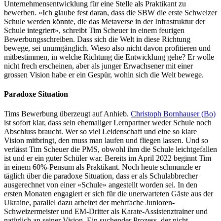
Unternehmens­entwicklung für eine Stelle als Praktikant zu
bewerben. «Ich glaube fest daran, dass die SBW die erste Schweizer
Schule werden könnte, die das Metaverse in der Infrastruktur der
Schule integriert», schreibt Tim Scheuer in einem feurigen
Bewerbungs­schreiben. Dass sich die Welt in diese Richtung
bewege, sei unumgänglich. Wieso also nicht davon profitieren und
mitbestimmen, in welche Richtung die Entwicklung gehe? Er wolle
nicht frech erscheinen, aber als junger Erwachsener mit einer
grossen Vision habe er ein Gespür, wohin sich die Welt bewege.
Paradoxe Situation
Tims Bewerbung überzeugt auf Anhieb.
Christoph Bornhauser (Bo)
ist sofort klar, dass sein ehemaliger Lernpartner weder Schule noch
Abschluss braucht. Wer so viel Leidenschaft und eine so klare
Vision mitbringt, den muss man laufen und fliegen lassen. Und so
verlässt Tim Scheuer die PMS, obwohl ihm die Schule leichtgefallen
ist und er ein guter Schüler war. Bereits im April 2022 beginnt Tim
in einem 60%-Pensum als Praktikant. Noch heute schmunzle er
täglich über die paradoxe Situation, dass er als Schulabbrecher
ausgerechnet von einer «Schule» angestellt worden sei. In den
ersten Monaten engagiert er sich für die unerwarteten Gäste aus der
Ukraine, parallel dazu arbeitet der mehrfache Junioren-
Schweizermeister und EM-Dritter als Karate-Assistenztrainer und
natürlich an seiner Vision. Ein suchender Prozess, der nicht