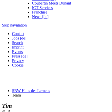
Coubertin Meets Dunant
ICT Services
Franchise
News [de]
Skip navigation
Contact
Jobs [de]
Search
Imprint
Events
Press [de]
Privacy
Cookie
SBW Haus des Lernens
Team
Tim