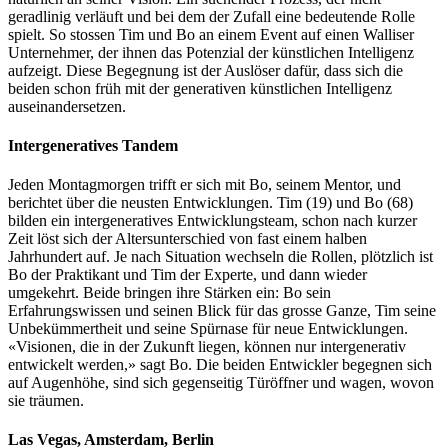
geradlinig verläuft und bei dem der Zufall eine bedeutende Rolle
spielt. So stossen Tim und Bo an einem Event auf einen Walliser
Unternehmer, der ihnen das Potenzial der künstlichen Intelligenz
aufzeigt. Diese Begegnung ist der Auslöser dafür, dass sich die
beiden schon früh mit der generativen künstlichen Intelligenz
auseinander­setzen.
Intergeneratives Tandem
Jeden Montagmorgen trifft er sich mit Bo, seinem Mentor, und
berichtet über die neusten Entwicklungen. Tim (19) und Bo (68)
bilden ein intergene­ratives Entwicklungs­team, schon nach kurzer
Zeit löst sich der Altersunterschied von fast einem halben
Jahrhundert auf. Je nach Situation wechseln die Rollen, plötzlich ist
Bo der Praktikant und Tim der Experte, und dann wieder
umgekehrt. Beide bringen ihre Stärken ein: Bo sein
Erfahrungswissen und seinen Blick für das grosse Ganze, Tim seine
Unbekümmertheit und seine Spürnase für neue Entwicklungen.
«Visionen, die in der Zukunft liegen, können nur intergenerativ
entwickelt werden,» sagt Bo. Die beiden Entwickler begegnen sich
auf Augenhöhe, sind sich gegenseitig Türöffner und wagen, wovon
sie träumen.
Las Vegas, Amsterdam, Berlin