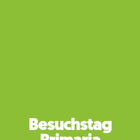
«Die einzige
Grenze bist du
selbst»
ST.GALLEN/ROMANSHORN – Was als
Besuchstag
Kochlehrling begann, fand als Chef Patissier
und Chef-Gardemanger seine Fortsetzung.
Was als Stagehand oder Schläpp-Däpp vom