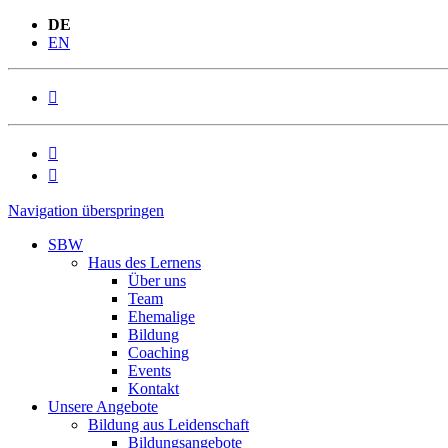
DE
EN



Navigation überspringen
SBW
Haus des Lernens
Über uns
Team
Ehemalige
Bildung
Coaching
Events
Kontakt
Unsere Angebote
Bildung aus Leidenschaft
Bildungsangebote