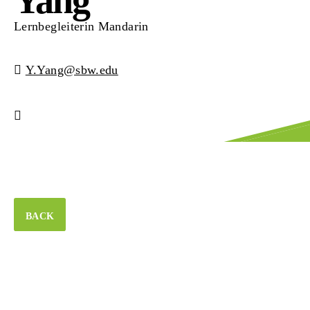
Yang
Lernbegleiterin Mandarin
Y.Yang@sbw.edu
BACK